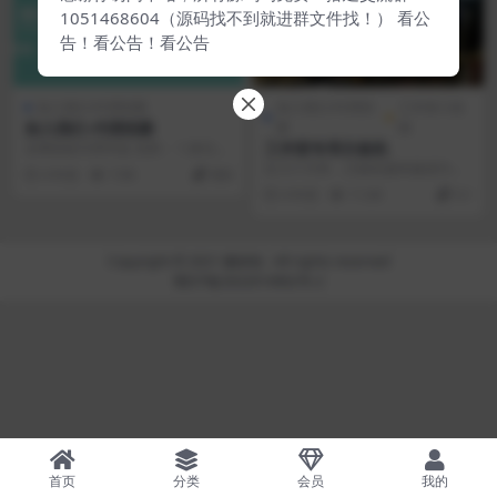
1051468604（源码找不到就进群文件找！） 看公
告！看公告！看公告
加入我们/代理招募
加入我们/代理招
工作室小技
加入我们-代理招募
募
能
工作室专用主板机
全网招收代理学徒 优势： 1.拿任何
辅助 账号 ip 享受永久性代理价格.
近几个月来，主板机越来越成为工
4 年前
7.9K
888
2....
作室的主流趋势。 为什么这么说，
4 年前
11.6K
0.1
主板机首先占有以下...
Copyright © 2021
搬砖啦
- All rights reserved
蜀ICP备2022014962号-2
首页
分类
会员
我的